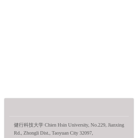
健行科技大学 Chien Hsin University, No.229, Jianxing
Rd., Zhongli Dist., Taoyuan City 32097,