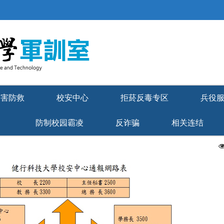
健行科技大学军训室
灾害防救
校安中心
拒菸反毒专区
兵役
防制校园霸凌
反诈骗
相关连结