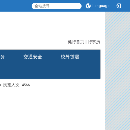
Language
|
:::
健行首页
行事历
服务
交通安全
校外赁居
浏览人次:
4566