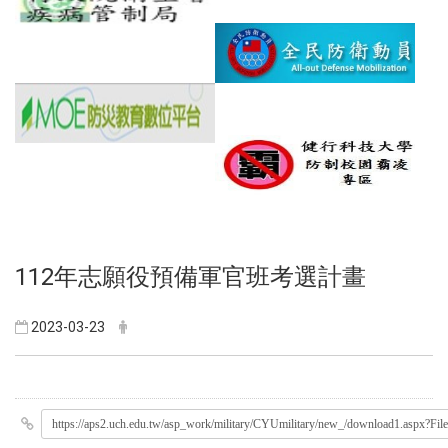
112年志願役預備軍官班考選計畫
2023-03-23
https://aps2.uch.edu.tw/asp_work/military/CYUmilitary/new_/download1.aspx?Fi